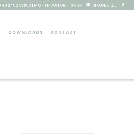
49 2402 98890 | MO - FR VON 08 - 16 UHR
INFO@BKT.DE
DOWNLOADS
KONTAKT