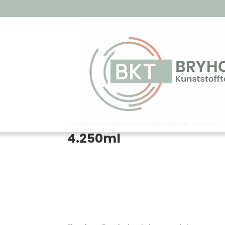
Startseite
/ Produkte verschlagwortet mit „4.250ml“
4.250ml