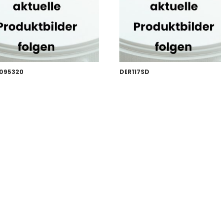
095320
DER117SD