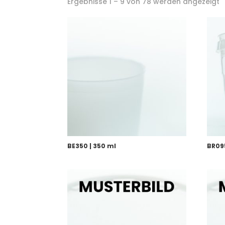
Ergebnisse 1 – 9 von 78 werden angezeigt
BE350 | 350 ml
BR095