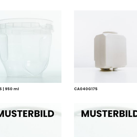
 | 950 ml
CA040G175