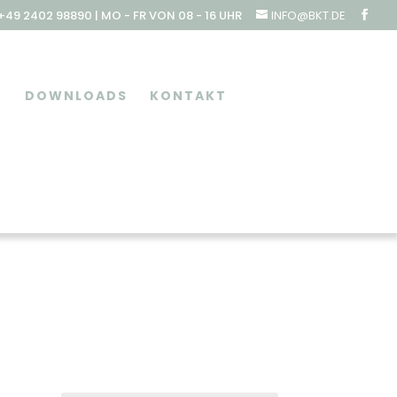
49 2402 98890 | MO - FR VON 08 - 16 UHR
INFO@BKT.DE
DOWNLOADS
KONTAKT