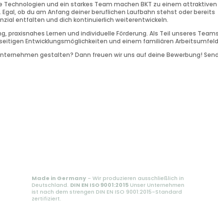
e Technologien und ein starkes Team machen BKT zu einem attraktiven
rn. Egal, ob du am Anfang deiner beruflichen Laufbahn stehst oder bereits
nzial entfalten und dich kontinuierlich weiterentwickeln.
g, praxisnahes Lernen und individuelle Förderung. Als Teil unseres Team
ielseitigen Entwicklungsmöglichkeiten und einem familiären Arbeitsumfeld
Unternehmen gestalten? Dann freuen wir uns auf deine Bewerbung! Sen
Made in Germany
- Wir produzieren ausschließlich in
Deutschland.
DIN EN ISO 9001:2015
Unser Unternehmen
ist nach dem strengen DIN EN ISO 9001:2015-Standard
zertifiziert.