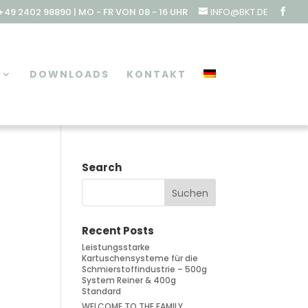
49 2402 98890 | MO - FR VON 08 - 16 UHR
INFO@BKT.DE
DOWNLOADS
KONTAKT
Search
Recent Posts
Leistungsstarke
Kartuschensysteme für die
Schmierstoffindustrie – 500g
System Reiner & 400g
Standard
WELCOME TO THE FAMILY