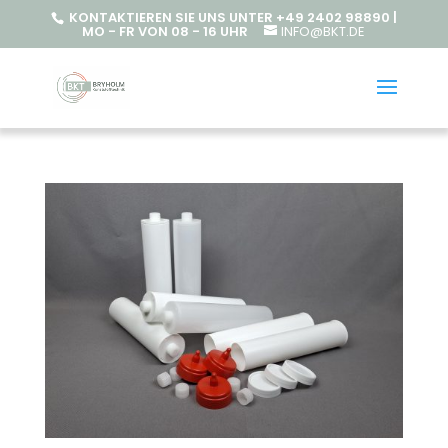
KONTAKTIEREN SIE UNS UNTER +49 2402 98890 |
MO - FR VON 08 - 16 UHR
INFO@BKT.DE